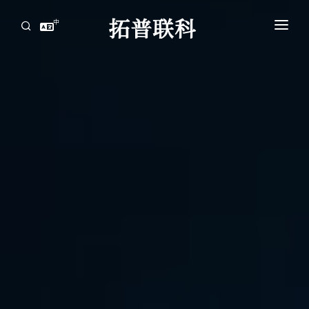
中
首页
AI服务器高速互连解方案
资讯中心
关于拓普联科
联系
AI服务器高速互连解方案
攻克高速背板瓶颈，赋能AI集群，实现超低延迟与海量数据的高效传导