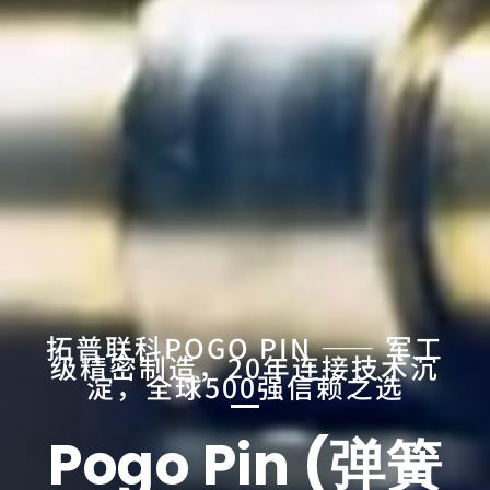
芯片测试高频方案
极致耐久下的高频测试，确保探针接触稳定，护航芯片良率
拓普联科POGO PIN —— 军工
级精密制造，20年连接技术沉
淀，全球500强信赖之选
Pogo Pin (弹簧