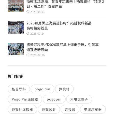
衔微木填沧海，育青年筑未来｜拓普联科“精卫计
划・第二期”隆重启幕
2026-08-03
2026慕尼黑上海展进行时：拓普联科新品
亮相精彩纷呈
2026-07-24
拓普联科亮相2026慕尼黑上海电子展，引领高
速互连新风向
2026-07-16
热门标签
拓普联科
pogo pin
弹簧针
Pogo Pin连接器
pogopin
大电流端子
弹簧针连接器
弹簧顶针
连接器
电线连接器