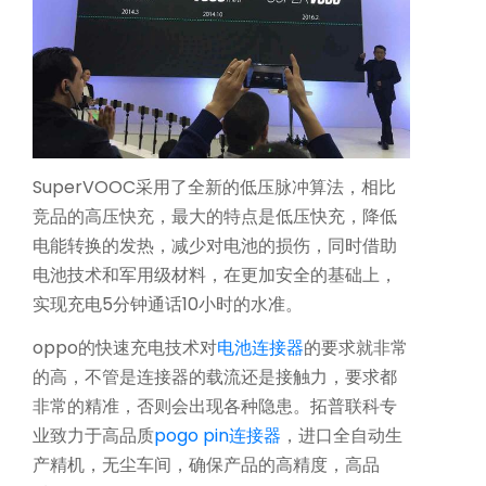
SuperVOOC采用了全新的低压脉冲算法，相比
竞品的高压快充，最大的特点是低压快充，降低
机器人精密互连方案
电能转换的发热，减少对电池的损伤，同时借助
专攻微型化场景，为人形机器人手指关节提供高柔性与高精度信号传输
电池技术和军用级材料，在更加安全的基础上，
实现充电5分钟通话10小时的水准。
oppo的快速充电技术对
电池连接器
的要求就非常
的高，不管是连接器的载流还是接触力，要求都
非常的精准，否则会出现各种隐患。拓普联科专
业致力于高品质
pogo pin连接器
，进口全自动生
产精机，无尘车间，确保产品的高精度，高品