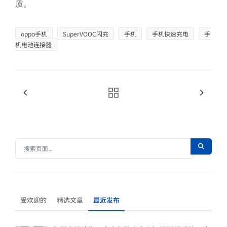
质。
芯片测试高频方案
oppo手机
SuperVOOC闪充
手机
手机快速充电
手
机电池连接器
极致耐久下的高频测试，确保探针接触稳定，护航芯片良率
受欢迎的
精选文章
最近发布