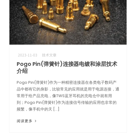
2023-11-03
技术文章
机器人精密互连方案
Pogo Pin(弹簧针)连接器电镀和涂层技术
介绍
专攻微型化场景，为人形机器人手指关节提供高柔性与高精度信号传输
Pogo Pin(弹簧针)作为一种精密连接器在各类电子数码产
品中都有它的身影，比较常见的应用就是用于电源连接，通
常用于给产品充电，像TWS蓝牙耳机的充电仓中就有用
到；Pogo Pin(弹簧针)作为连接信号传输的应用也非常的
频繁，像手机中的天 […]
阅读更多