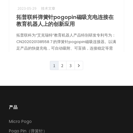
2023-05-29
技术文章
拓普联科弹簧针pogopin磁吸充电连接在
教育机器人上的创新应用
拓普联科为“艾克瑞特”教育机器人产品特别研发专利号为：
CN202020138558.7 的弹簧针pogopin磁吸连接器。以满
足产品的快捷充电，可自动吸附、可盲插，连接稳定等需
求。
1
2
3
阅读更多
产品
Micro Pogo
Pogo Pin（弹簧针）