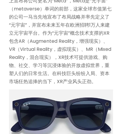
上宣布将公司更名为“Meta”，Meta是“元宇宙”
（metaverse）单词的前部，这家全球市值第七
的公司一马当先地宣布了布局战略并率先定义了
“元宇宙”，并宣布未来五年在欧洲招聘1万人来建
立元宇宙平台。作为“元宇宙”概念技术支撑的XR
包含AR（Augmented Reality，增强现实）、
VR（Virtual Reality，虚拟现实）、MR（Mixed
Reality，混合现实），XR技术可提供游戏、购
机器人精密互连方案
物、社交、学习等沉浸体验的开放虚拟世界，重
专攻微型化场景，为人形机器人手指关节提供高柔性与高精度信号传输
塑人们的日常生活。在科技巨头纷纷入局、资本
市场狂热追捧的当下，XR产业风头正劲。