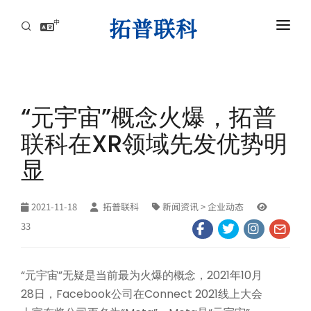
中
首页
AI服务器高速互连解方案
“元宇宙”概念火爆，拓普
资讯中心
联科在XR领域先发优势明
关于拓普联科
显
联系
2021-11-18
拓普联科
新闻资讯
> 企业动态
33
AI服务器高速互连解方案
“元宇宙”无疑是当前最为火爆的概念，2021年10月
攻克高速背板瓶颈，赋能AI集群，实现超低延迟与海量数据的高效传导
28日，Facebook公司在Connect 2021线上大会