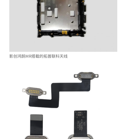
影创鸿鹄MR搭载的拓普联科天线