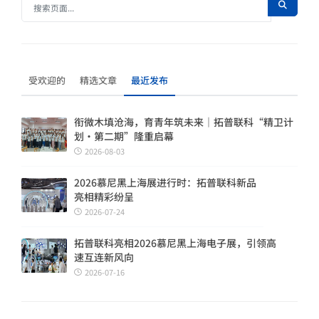
受欢迎的
精选文章
最近发布
衔微木填沧海，育青年筑未来｜拓普联科“精卫计
划・第二期”隆重启幕
2026-08-03
2026慕尼黑上海展进行时：拓普联科新品
亮相精彩纷呈
2026-07-24
拓普联科亮相2026慕尼黑上海电子展，引领高
速互连新风向
2026-07-16