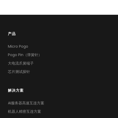
芯片测试高频方案
极致耐久下的高频测试，确保探针接触稳定，护航芯片良率
产品
Micro Pogo
Pogo Pin（弹簧针）
大电流爪簧端子
芯片测试探针
解决方案
AI服务器高速互连方案
机器人精密互连方案