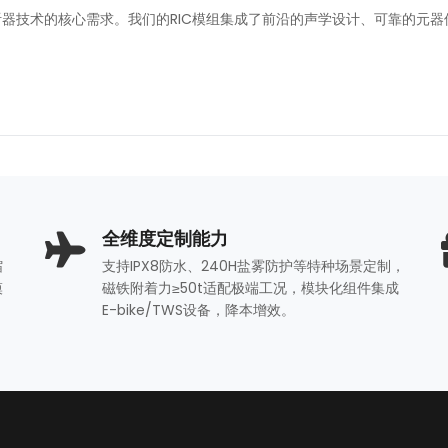
器技术的核心需求。我们的RIC模组集成了前沿的声学设计、可靠的元
全维度定制能力
缩
支持IPX8防水、240H盐雾防护等特种场景定制，
模
磁铁附着力≥50t适配极端工况，模块化组件集成
E-bike/TWS设备，降本增效。