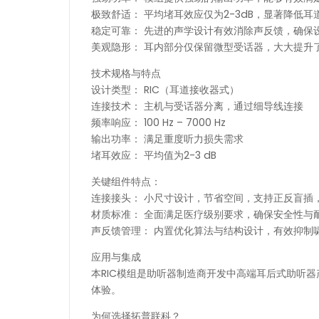
极致舒适： 平均堵耳效应仅为2-3dB，显著降低
稳定可靠： 先进的声学设计有效消除声反馈，确保
美观隐形： 耳内部分仅保留微型受话器，大大提升
技术规格与特点
设计类型： RIC（耳道接收器式）
连接技术： 主机与受话器分离，通过细导线连接
频率响应： 100 Hz – 7000 Hz
输出功率： 满足重度听力损失需求
堵耳效应： 平均值为2-3 dB
关键组件特点：
连接接头： 小尺寸设计，节省空间，支持正反盲插
材质标准： 全面满足医疗级别要求，确保安全性与
声反馈管理： 内置优化算法与结构设计，有效抑制
应用与集成
本RIC模组是助听器制造商开发中高端耳后式助听
体验。
为何选择拓普联科？