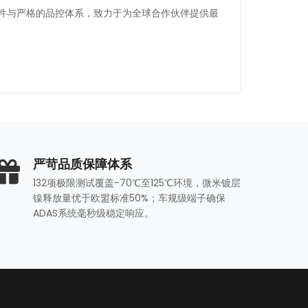
器件与严格的品控体系，致力于为全球合作伙伴提供最
严苛品质保障体系
132项极限测试覆盖-70℃至125℃环境，微米镀层
镍释放量优于欧盟标准50%；车规级端子确保
ADAS系统毫秒级稳定响应。