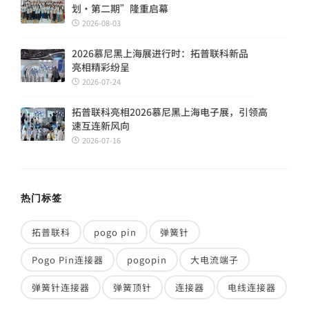
划・第二期”隆重启幕
2026-08-03
2026慕尼黑上海展进行时：拓普联科新品
亮相精彩纷呈
2026-07-24
拓普联科亮相2026慕尼黑上海电子展，引领高
速互连新风向
2026-07-16
热门标签
拓普联科
pogo pin
弹簧针
Pogo Pin连接器
pogopin
大电流端子
弹簧针连接器
弹簧顶针
连接器
电线连接器