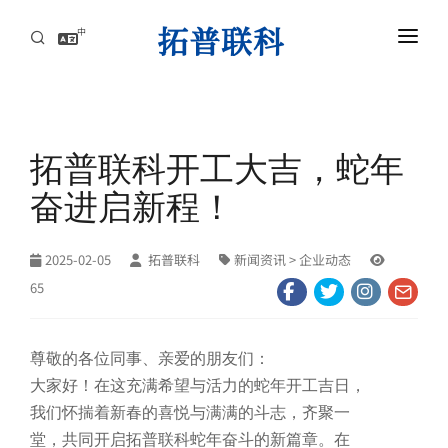
中
首页
AI服务器高速互连解方案
拓普联科开工大吉，蛇年
资讯中心
奋进启新程！
关于拓普联科
2025-02-05
拓普联科
新闻资讯
> 企业动态
联系
65
尊敬的各位同事、亲爱的朋友们：
大家好！在这充满希望与活力的蛇年开工吉日，
我们怀揣着新春的喜悦与满满的斗志，齐聚一
堂，共同开启拓普联科蛇年奋斗的新篇章。在