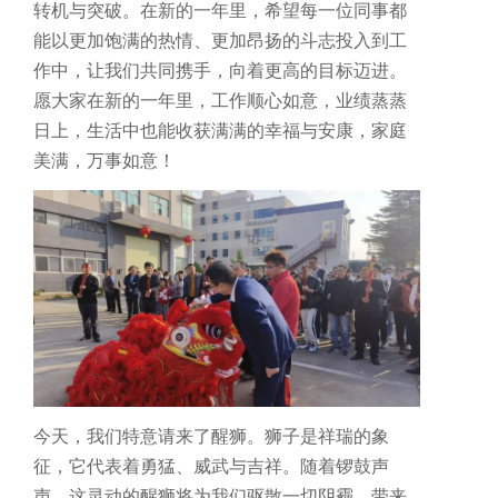
转机与突破。在新的一年里，希望每一位同事都
能以更加饱满的热情、更加昂扬的斗志投入到工
芯片测试高频方案
作中，让我们共同携手，向着更高的目标迈进。
愿大家在新的一年里，工作顺心如意，业绩蒸蒸
极致耐久下的高频测试，确保探针接触稳定，护航芯片良率
日上，生活中也能收获满满的幸福与安康，家庭
美满，万事如意！
今天，我们特意请来了醒狮。狮子是祥瑞的象
征，它代表着勇猛、威武与吉祥。随着锣鼓声
声，这灵动的醒狮将为我们驱散一切阴霾，带来