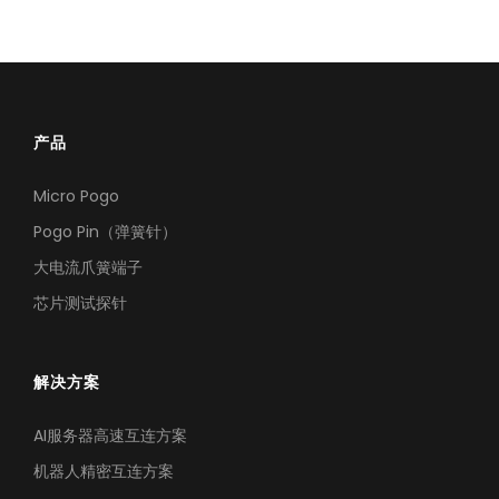
芯片测试高频方案
极致耐久下的高频测试，确保探针接触稳定，护航芯片良率
产品
Micro Pogo
Pogo Pin（弹簧针）
大电流爪簧端子
芯片测试探针
解决方案
AI服务器高速互连方案
机器人精密互连方案