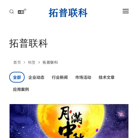
中
首页
AI服务器高速互连解方案
拓普联科
资讯中心
首页
标签
拓普联科
关于拓普联科
全部
企业动态
行业新闻
市场活动
技术文章
联系
应用案例
AI服务器高速互连解方案
攻克高速背板瓶颈，赋能AI集群，实现超低延迟与海量数据的高效传导