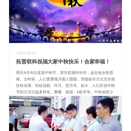
2016-09-14
机器人精密互连方案
拓普联科祝福大家中秋快乐！合家幸福！
专攻微型化场景，为人形机器人手指关节提供高柔性与高精度信号传输
明天9月15日喜迎中秋节，望月把酒吟对诗，远在他乡愁思
绪。古时候，人们更重视月圆人团圆，消遣娱乐方式无非就
饮桂花酒、吃桂花糕、拜月、赏月等。如今，人们庆祝中秋
节的方式日益多样化，聚餐、旅游、k歌等等。中秋虽然少
了一份仪式感，却是满满的欢喜。 […]
阅读更多