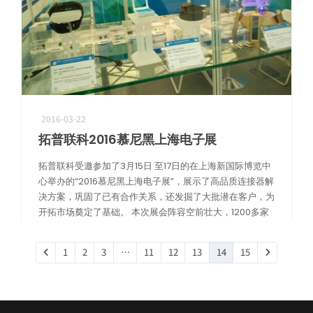
2016-03-22
拓普联科2016慕尼黑上海电子展
拓普联科受邀参加了3月15日 至17日的在上海新国际博览中
心举办的“2016慕尼黑上海电子展”，展示了高品质连接器解
决方案，巩固了已有合作关系，还发掘了大批潜在客户，为
开拓市场奠定了基础。 本次展会阵容空前壮大，1200多家
展商、2000多 […]
1
2
3
…
11
12
13
14
15
阅读更多