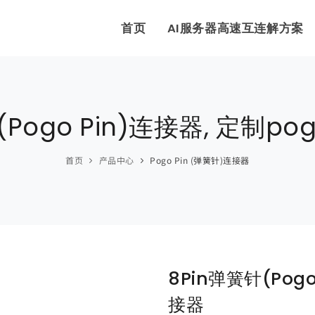
首页
AI服务器高速互连解方案
(Pogo Pin)连接器, 定制po
首页
产品中心
Pogo Pin (弹簧针)连接器
8Pin弹簧针(Pogo
接器