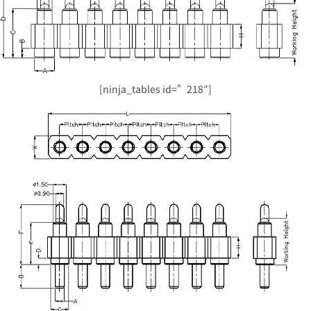
[ninja_tables id=”218″]