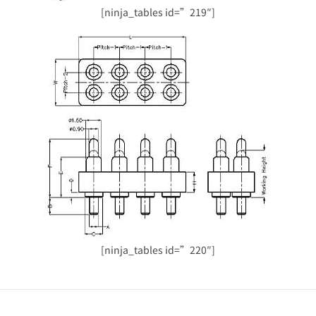
[ninja_tables id=”219″]
[ninja_tables id=”220″]