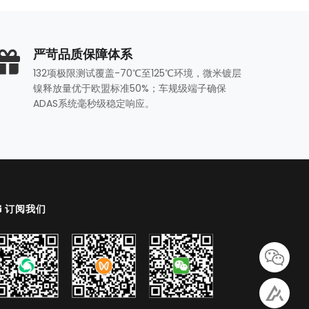
严苛品质保障体系
132项极限测试覆盖-70℃至125℃环境，微米镀层
镍释放量优于欧盟标准50%；车规级端子确保
ADAS系统毫秒级稳定响应。
订阅我们