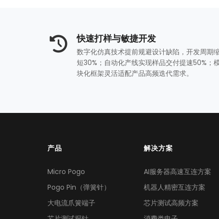
‌快速打样与敏捷开发‌
数字化仿真技术提前规避设计缺陷，开发周期
短30%；自动化产线实现样品交付提速50%；
块化框架灵活适配产品高频迭代需求。
产品
解决方案
Micro Pogo
AI服务器高速互连方案
Pogo Pin（弹簧针）
机器人精密互连方案
大电流爪簧端子
芯片测试高频方案
芯片测试探针
消费类电子