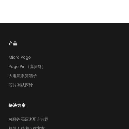
产品
Micro Pogo
机器人精密互连方案
Pogo Pin（弹簧针）
专攻微型化场景，为人形机器人手指关节提供高柔性与高精度信号传输
大电流爪簧端子
芯片测试探针
解决方案
AI服务器高速互连方案
机器人精密互连方案