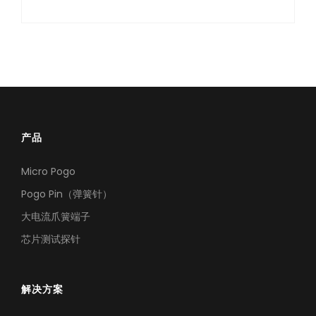
产品
机器人精密互连方案
Micro Pogo
专攻微型化场景，为人形机器人手指关节提供高柔性与高精度信号传输
Pogo Pin（弹簧针）
大电流爪簧端子
芯片测试探针
解决方案