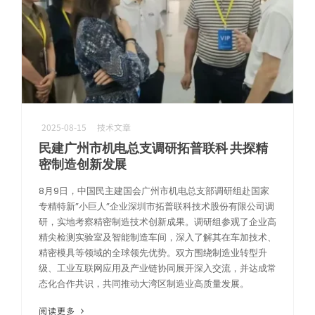
AI服务器高速互连解方案
攻克高速背板瓶颈，赋能AI集群，实现超低延迟与海量数据的高效传导
2025-08-15
技术文章
民建广州市机电总支调研拓普联科 共探精
密制造创新发展
8月9日，中国民主建国会广州市机电总支部调研组赴国家
专精特新”小巨人”企业深圳市拓普联科技术股份有限公司调
研，实地考察精密制造技术创新成果。调研组参观了企业高
精尖检测实验室及智能制造车间，深入了解其在车加技术、
精密模具等领域的全球领先优势。双方围绕制造业转型升
级、工业互联网应用及产业链协同展开深入交流，并达成常
态化合作共识，共同推动大湾区制造业高质量发展。
阅读更多