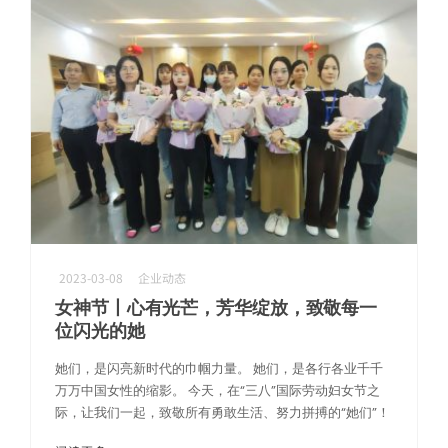
芯片测试高频方案
极致耐久下的高频测试，确保探针接触稳定，护航芯片良率
2023-03-08
企业动态
女神节丨心有光芒，芳华绽放，致敬每一
位闪光的她
她们，是闪亮新时代的巾帼力量。 她们，是各行各业千千
万万中国女性的缩影。 今天，在“三八”国际劳动妇女节之
际，让我们一起，致敬所有勇敢生活、努力拼搏的“她们”！