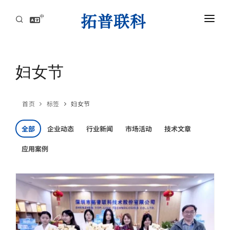
中
首页
AI服务器高速互连解方案
妇女节
资讯中心
首页
标签
妇女节
关于拓普联科
全部
企业动态
行业新闻
市场活动
技术文章
联系
应用案例
AI服务器高速互连解方案
攻克高速背板瓶颈，赋能AI集群，实现超低延迟与海量数据的高效传导