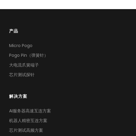
阅读更多
芯片测试高频方案
极致耐久下的高频测试，确保探针接触稳定，护航芯片良率
产品
Micro Pogo
Pogo Pin（弹簧针）
大电流爪簧端子
芯片测试探针
解决方案
AI服务器高速互连方案
机器人精密互连方案
芯片测试高频方案